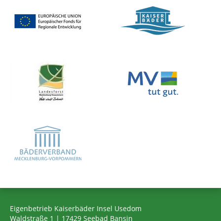
Eigenbetrieb Kaiserbäder Insel Usedom
Waldstraße 1 | 17429 Seebad Bansin