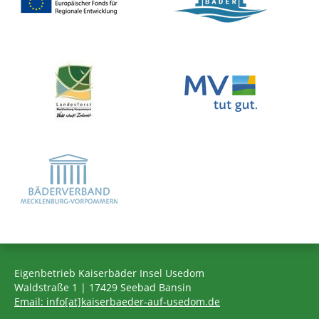
Eigenbetrieb Kaiserbäder Insel Usedom
Waldstraße 1 | 17429 Seebad Bansin
Email: info[at]kaiserbaeder-auf-usedom.de