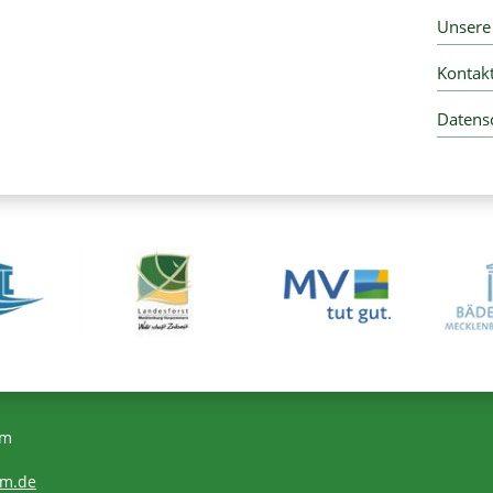
Unser
Kontak
Datens
om
om.de