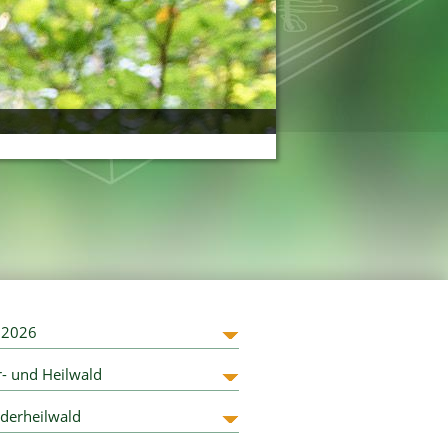
l 2026
- und Heilwald
nderheilwald