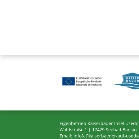
Eigenbetrieb Kaiserbäder Insel Used
Waldstraße 1 | 17429 Seebad Bansin
Email: info[at]kaiserbaeder-auf-used