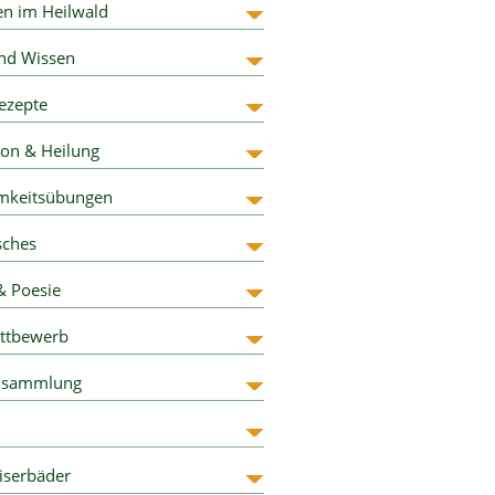
n im Heilwald
nd Wissen
ezepte
ion & Heilung
mkeitsübungen
sches
& Poesie
ttbewerb
nsammlung
iserbäder