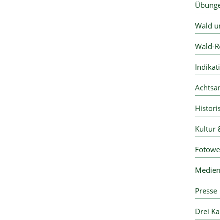
Übunge
Wald u
Wald-R
Indikat
Achtsa
Histori
Kultur 
Fotowe
Medie
Presse
Drei Ka